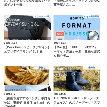
ク」に子供と行ったら注意すべき
『昭和にタイムスリップできる駄
ポイント〜園…
菓子屋さん』…
ミラーレス一眼
Apple製品関連
2020.3.24
2021.6.23
【Peak Design(ピークデザイン)
【Mac版】「HDD・SSDのフォ
エブリデイスリング 6L】良…
ーマット方法」手順・最適な形式
を初心者…
子育て
未分類
2021.5.5
2020.2.12
【富山市おすすめランチ】手打ち
THE NORTH FACE（ザ・ノース
そば「蕎麦処 樹樹(じゅじゅ)」の
フェイス）のスノーブーツ「ヌプ
「鴨南蛮…
シ…