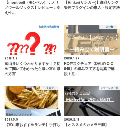
【mont-bell（モンベル）：メリ
【Rinker(リンカー)】商品リンク
ノウールソックス】レビュー：冷
管理プラグインの導入・設定方法
え性…
富山県の地域情報
未分類
2018.3.2
2020.1.24
富山弁いくつわかりますか！？初
PCデスクチェア【DAISYO C-
めて聞いてわかったら凄い富山県
040】の組み立て方を写真で解
の方言
説！注…
子育て
ミラーレス一眼
2021.5.5
2020.2.19
【富山市おすすめランチ】手打ち
【オススメのカメラ三脚】