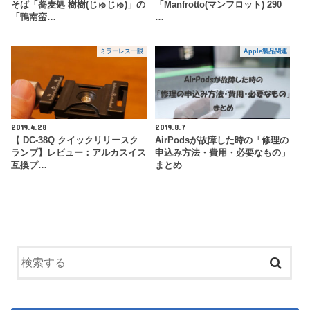
そば「蕎麦処 樹樹(じゅじゅ)」の
「Manfrotto(マンフロット) 290
「鴨南蛮…
…
ミラーレス一眼
Apple製品関連
2019.4.28
2019.8.7
【 DC-38Q クイックリリースク
AirPodsが故障した時の「修理の
ランプ】レビュー：アルカスイス
申込み方法・費用・必要なもの」
互換プ…
まとめ