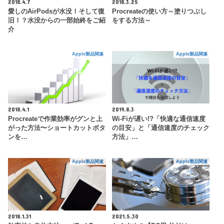
2018.4.7
2018.3.25
愛しのAirPodsが水没！そして復
Procreateの使い方～塗りつぶし
旧！？水没からの一部始終をご紹
をする方法～
介
Apple製品関連
Apple製品関連
2018.4.1
2019.8.3
Procreateで作業効率がグンと上
Wi-Fiが遅い!?「快適な通信速度
がった方法〜ショートカットボタ
の目安」と「通信速度のチェック
ンを…
方法」…
Apple製品関連
Apple製品関連
2018.1.31
2021.5.30