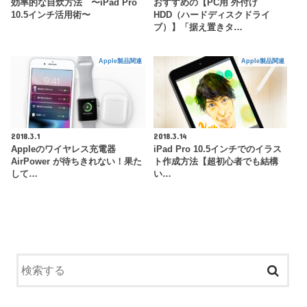
効率的な自炊方法 〜iPad Pro
おすすめの【PC用 外付け
10.5インチ活用術〜
HDD（ハードディスクドライ
ブ）】「据え置きタ…
Apple製品関連
Apple製品関連
2018.3.1
2018.3.14
Appleのワイヤレス充電器
iPad Pro 10.5インチでのイラス
AirPower が待ちきれない！果た
ト作成方法【超初心者でも結構
して…
い…